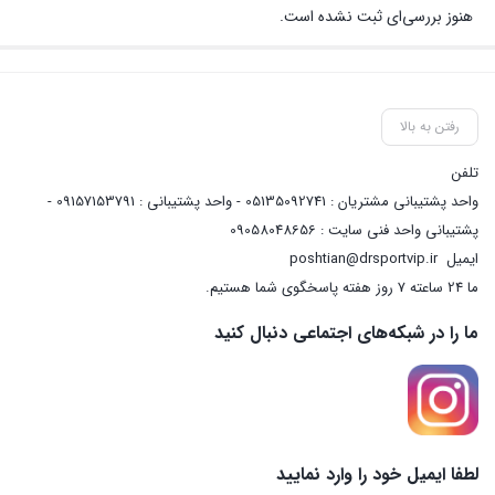
هنوز بررسی‌ای ثبت نشده است.
رفتن به بالا
تلفن
واحد پشتیبانی مشتریان : 05135092741 - واحد پشتیبانی : 09157153791 -
پشتیبانی واحد فنی سایت : 09058048656
ایمیل
poshtian@drsportvip.ir
ما 24 ساعته 7 روز هفته پاسخگوی شما هستیم.
ما را در شبکه‌های اجتماعی دنبال کنید
لطفا ایمیل خود را وارد نمایید