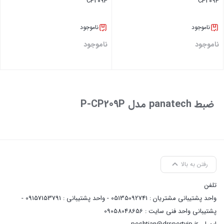
CP209P
CP209P
ناموجود
ناموجود
ناموجود
ناموجود
بستن
بستن
ضبط panatech مدل P-CP209P
رفتن به بالا
تلفن
واحد پشتیبانی مشتریان : 05135092741 - واحد پشتیبانی : 09157153791 -
پشتیبانی واحد فنی سایت : 09058048656