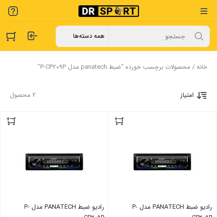
خانه
/ محصولات برچسب خورده “ضبط panatech مدل P-CP209P”
امتیاز
2 محصول
رادیو ضبط PANATECH مدل P-
رادیو ضبط PANATECH مدل P-