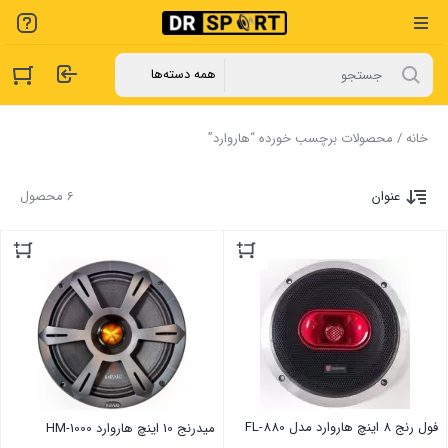
خانه
/ محصولات برچسب خورده “هاروارد”
عنوان
6 محصول
فول رنج 8 اینچ هاروارد مدل FL-880
میدرنج 10 اینچ هاروارد HM-1000