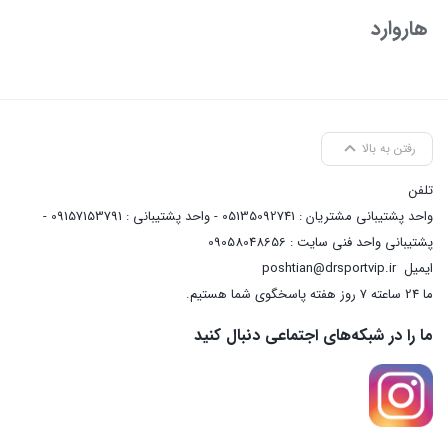
هاروارد
رفتن به بالا
تلفن
واحد پشتیبانی مشتریان : 05135092741 - واحد پشتیبانی : 09157153791 -
پشتیبانی واحد فنی سایت : 09058048656
ایمیل
poshtian@drsportvip.ir
ما 24 ساعته 7 روز هفته پاسخگوی شما هستیم.
ما را در شبکه‌های اجتماعی دنبال کنید