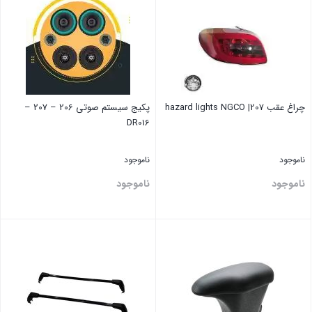
چراغ عقب 207| hazard lights NGCO
پکیج سیستم صوتی 206 – 207 –
DR016
ناموجود
ناموجود
ناموجود
ناموجود
بستن
بستن