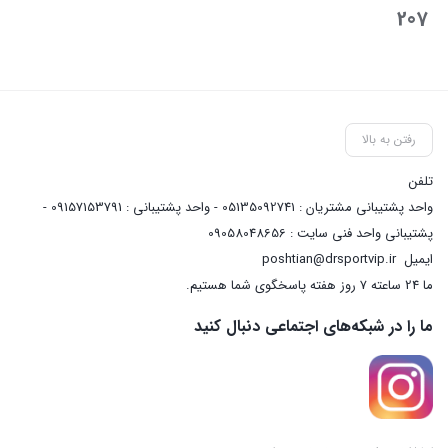
207
رفتن به بالا
تلفن
واحد پشتیبانی مشتریان : 05135092741 - واحد پشتیبانی : 09157153791 -
پشتیبانی واحد فنی سایت : 09058048656
ایمیل
poshtian@drsportvip.ir
ما 24 ساعته 7 روز هفته پاسخگوی شما هستیم.
ما را در شبکه‌های اجتماعی دنبال کنید