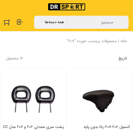
خانه
/ محصولات برچسب خورده “207”
تاریخ
16 محصول
‏کنسول 206-207-رانا بدون پایه
پشت سری صندلی ۲۰۶ و ۲۰۷ مدل CC