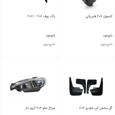
کنسول 207 فابریکی
راک روف 206 – 207
ناموجود
ناموجود
ناموجود
ناموجود
بستن
بستن
گل پخش کن خودرو 207
چراغ جلو 206 کروز دار