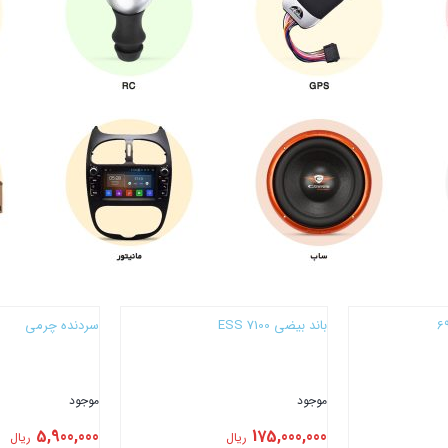
باند بیضی 7100 ESS
سردنده چرمی
موجود
موجود
5,900,000
175,000,000
ریال
ریال