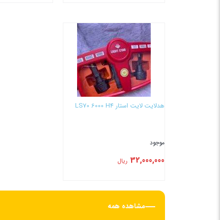
بستن
بستن
هدلایت لایت استار LS70 6000 H4
موجود
32,000,000
ریال
بستن
مشاهده همه