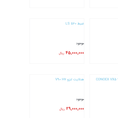
بستن
ضبط LS 560
موجود
45,000,000
ریال
بستن
هدلایت لنزو V90 H7
موجود
29,000,000
ریال