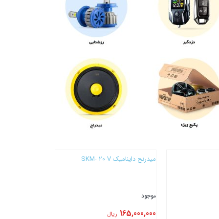
میدرنج داینامیک SKM- 20 V
موجود
165,000,000
ریال