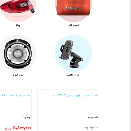
باند بیضی پاور بیس 6975V3
باند بیضی سانی 6989
ناموجود
موجود
ناموجود
5,800,000
ریال