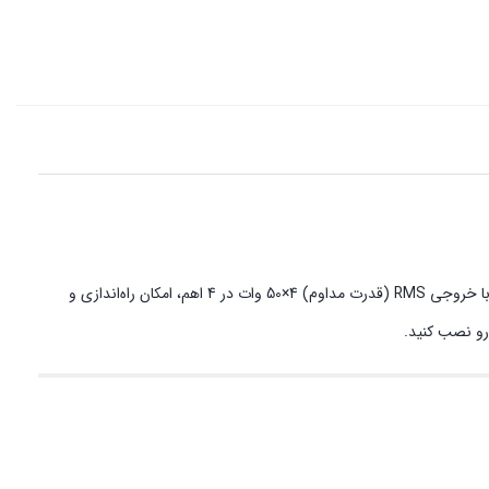
آمپلی فایر ‏ساووی 504 با حداکثر توان خروجی 3000طراحی شده تا بتواند به خوبی نیاز سیستم‌های صوتی حرفه‌ای و قدرتمند خودرو را تأمین کند. این دستگاه با خروجی RMS (قدرت مداوم) 4×50 وات در 4 اهم، امکان راه‌اندازی و