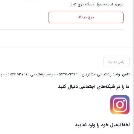
درمورد این محصول دیدگاه درج کنید.
درج دیدگاه
رفتن به بالا
تلفن
واحد پشتیبانی مشتریان : 05135092741 - واحد پشتیبانی : 09157153791 - پشتیبانی واحد فنی سایت : 09058048656
ما را در شبکه‌های اجتماعی دنبال کنید
لطفا ایمیل خود را وارد نمایید