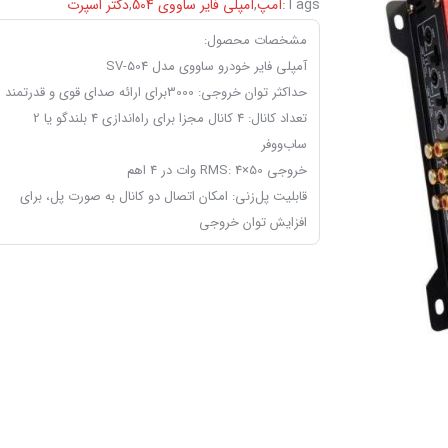
Tags:
آمپ
,
آمپلی فایر ‏ساووی 504
,
دکتر اسپرت
مشخصات محصول:
آمپلی فایر خودرو ساووی مدل SV-504
حداکثر توان خروجی: 3000برای ارائه صدای قوی و قدرتمند
تعداد کانال: 4 کانال مجزا برای راه‌اندازی 4 بلندگو یا 2
ساب‌ووفر
خروجی RMS: 4×50 وات در 4 اهم
قابلیت پل‌زنی: امکان اتصال دو کانال به صورت پل، برای
افزایش توان خروجی