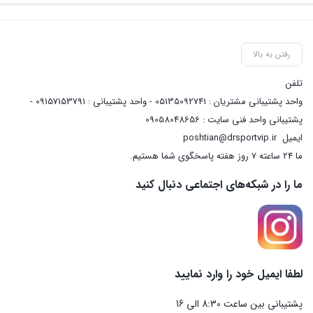
رفتن به بالا
تلفن
واحد پشتیبانی مشتریان : 05135092741 - واحد پشتیبانی : 09157153791 -
پشتیبانی واحد فنی سایت : 09058048656
ایمیل
poshtian@drsportvip.ir
ما 24 ساعته 7 روز هفته پاسخگوی شما هستیم.
ما را در شبکه‌های اجتماعی دنبال کنید
لطفا ایمیل خود را وارد نمایید
پشتیبانی بین ساعت 8:30 الی 16