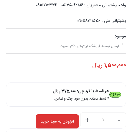
واحد پشتیبانی مشتریان : 05135092816 - 09157153791
پشیتبانی فنی : 09058048656
موجود
ارسال توسط فروشگاه اینترنتی دکتر اسپرت
1,500,000
ریال
هر قسط با ترب‌پی:
375,000
ریال
۴ قسط ماهانه. بدون سود، چک و ضامن.
+
-
افزودن به سبد خرید
اسپری
داشبورد