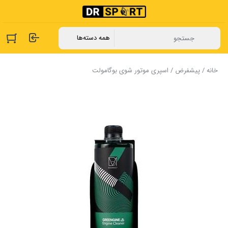
خانه
/
پیشفرض
/ اسپری موتور شوی بوگامولت