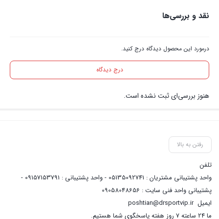
نقد و بررسی‌ها
درمورد این محصول دیدگاه درج کنید.
درج دیدگاه
هنوز بررسی‌ای ثبت نشده است.
رفتن به بالا
تلفن
واحد پشتیبانی مشتریان : 05135092741 - واحد پشتیبانی : 09157153791 -
پشتیبانی واحد فنی سایت : 09058048656
ایمیل
poshtian@drsportvip.ir
ما 24 ساعته 7 روز هفته پاسخگوی شما هستیم.