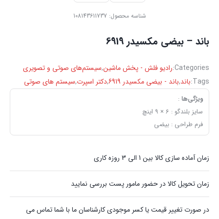
شناسه محصول:
108143611737
باند – بیضی مکسیدر 6919
Categories:
رادیو فلش - پخش ماشین
,
سیستم‌های صوتی و تصویری
Tags:
باند
,
باند - بیضی مکسیدر 6919
,
دکتر اسپرت
,
سیستم های صوتی
ویژگی‌ها
:
سایز بلندگو : 6 × 9 اینچ
فرم طراحی : بیضی
زمان آماده سازی کالا بین 1 الی 3 روزه کاری
زمان تحویل کالا در حضور مامور پست بررسی نمایید
در صورت تغییر قیمت یا کسر موجودی کارشناسان ما با شما تماس می