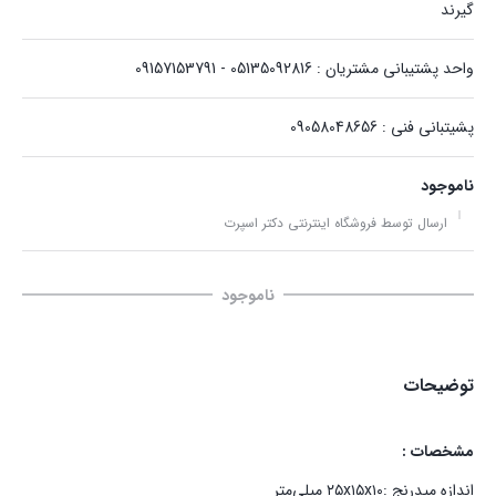
گیرند
واحد پشتیبانی مشتریان : 05135092816 - 09157153791
پشیتبانی فنی : 09058048656
ناموجود
ارسال توسط فروشگاه اینترنتی دکتر اسپرت
ناموجود
توضیحات
مشخصات :
اندازه میدرنج :۲۵x۱۵x۱۰ میلی‌متر