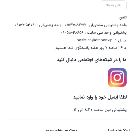
رفتن به بالا
تلفن
واحد پشتیبانی مشتریان : 05135092741 - واحد پشتیبانی : 09157153791 -
پشتیبانی واحد فنی سایت : 09058048656
ایمیل
poshtian@drsportvip.ir
ما 24 ساعته 7 روز هفته پاسخگوی شما هستیم.
ما را در شبکه‌های اجتماعی دنبال کنید
لطفا ایمیل خود را وارد نمایید
پشتیبانی بین ساعت 8:30 الی 16
لینک‌های اصلی
دسترسی‌های سریع