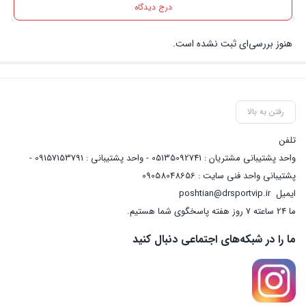
درج دیدگاه
هنوز بررسی‌ای ثبت نشده است.
رفتن به بالا
تلفن
واحد پشتیبانی مشتریان : 05135092741 - واحد پشتیبانی : 09157153791 -
پشتیبانی واحد فنی سایت : 09058048656
ایمیل
poshtian@drsportvip.ir
ما 24 ساعته 7 روز هفته پاسخگوی شما هستیم.
ما را در شبکه‌های اجتماعی دنبال کنید