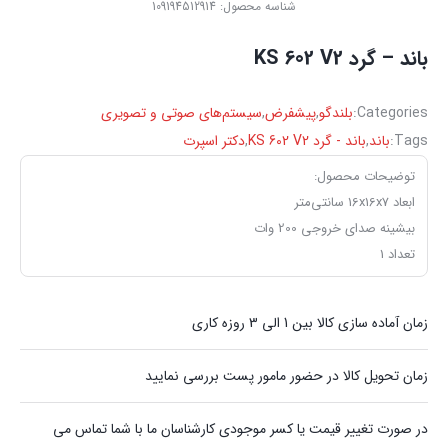
شناسه محصول:
109194512914
باند – گرد KS 602 V2
Categories:
بلندگو
,
پیشفرض
,
سیستم‌های صوتی و تصویری
Tags:
باند
,
باند - گرد KS 602 V2
,
دکتر اسپرت
توضیحات محصول:
ابعاد 16x16x7 سانتی‌متر
بیشینه صدای خروجی 200 وات
تعداد 1
زمان آماده سازی کالا بین 1 الی 3 روزه کاری
زمان تحویل کالا در حضور مامور پست بررسی نمایید
در صورت تغییر قیمت یا کسر موجودی کارشناسان ما با شما تماس می