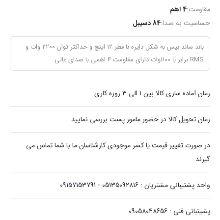
مقاومت:
4 اهم
حساسیت به صدا:
84 دسیبل
باند ساند بیس به شکل دایره با قطر 12 اینچ و حداکثر توان 2200 وات و
RMS برابر با 1100وات دارای مقاومت 4 اهمی با صدای عالی
زمان آماده سازی کالا بین 1 الی 3 روزه کاری
زمان تحویل کالا در حضور مامور پست بررسی نمایید
در صورت تغییر قیمت یا کسر موجودی کارشناسان ما با شما تماس می
گیرند
واحد پشتیبانی مشتریان : 05135092816 - 09157153791
پشیتبانی فنی : 09058048656