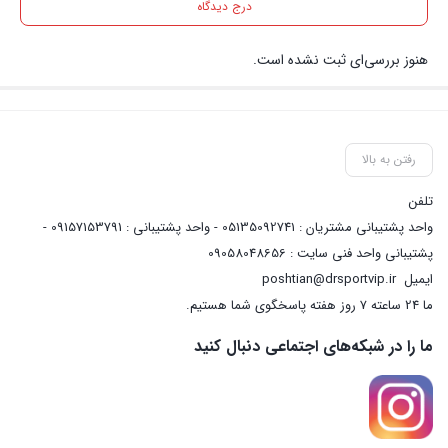
درج دیدگاه
هنوز بررسی‌ای ثبت نشده است.
رفتن به بالا
تلفن
واحد پشتیبانی مشتریان : 05135092741 - واحد پشتیبانی : 09157153791 -
پشتیبانی واحد فنی سایت : 09058048656
ایمیل
poshtian@drsportvip.ir
ما 24 ساعته 7 روز هفته پاسخگوی شما هستیم.
ما را در شبکه‌های اجتماعی دنبال کنید