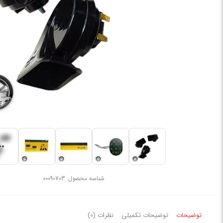
شناسه محصول:
00090703
توضیحات
توضیحات تکمیلی
نظرات (0)