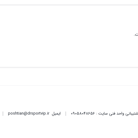
ت.
ایمیل
poshtian@drsportvip.ir