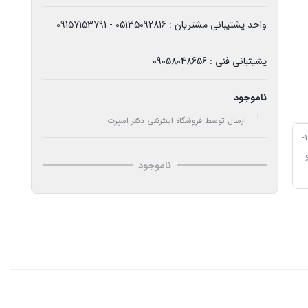
واحد پشتیبانی مشتریان : 05135092816 - 09157153791
پشیتبانی فنی : 09058048656
ناموجود
ارسال توسط فروشگاه اینترنتی دکتر اسپرت
بوق حلزونی آژیری دارای سه عدد بوق در هر بسته با ولتاژ 12-
ناموجود