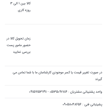
کالا بین 1 الی 3
روزه کاری
زمان تحویل کالا در
حضور مامور پست
بررسی نمایید
در صورت تغییر قیمت یا کسر موجودی کارشناسان ما با شما تماس می
گیرند
واحد پشتیبانی مشتریان : 05135092816 - 09157153791
پشیتبانی فنی : 09058048656