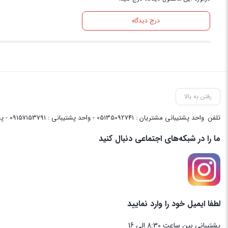
درج دیدگاه
رفتن به بالا
تلفن
واحد پشتیبانی مشتریان : 05135092741 - واحد پشتیبانی : 09157153791 - پشتیبانی واحد فنی سایت : 09058048656
ما را در شبکه‌های اجتماعی دنبال کنید
لطفا ایمیل خود را وارد نمایید
پشتیبانی بین ساعت 8:30 الی 16