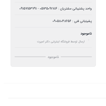
واحد پشتیبانی مشتریان : 05135092816 - 09157153791
پشیتبانی فنی : 09058048656
ناموجود
ارسال توسط فروشگاه اینترنتی دکتر اسپرت
ناموجود