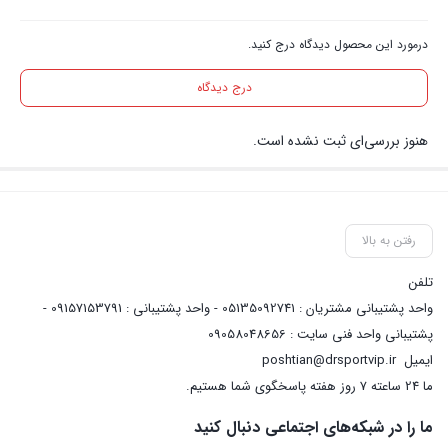
درمورد این محصول دیدگاه درج کنید.
درج دیدگاه
هنوز بررسی‌ای ثبت نشده است.
رفتن به بالا
تلفن
واحد پشتیبانی مشتریان : 05135092741 - واحد پشتیبانی : 09157153791 -
پشتیبانی واحد فنی سایت : 09058048656
ایمیل
poshtian@drsportvip.ir
ما 24 ساعته 7 روز هفته پاسخگوی شما هستیم.
ما را در شبکه‌های اجتماعی دنبال کنید