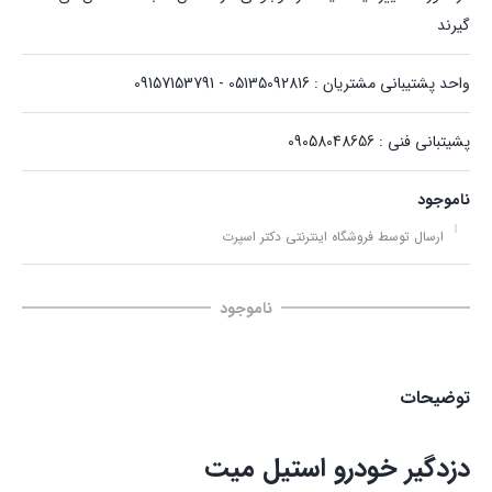
گیرند
واحد پشتیبانی مشتریان : 05135092816 - 09157153791
پشیتبانی فنی : 09058048656
ناموجود
ارسال توسط فروشگاه اینترنتی دکتر اسپرت
ناموجود
توضیحات
دزدگیر خودرو استیل میت