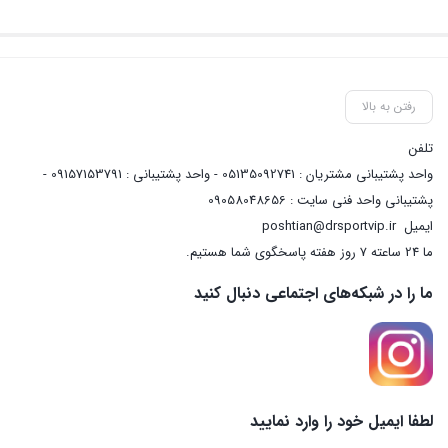
رفتن به بالا
تلفن
واحد پشتیبانی مشتریان : 05135092741 - واحد پشتیبانی : 09157153791 -
پشتیبانی واحد فنی سایت : 09058048656
ایمیل
poshtian@drsportvip.ir
ما 24 ساعته 7 روز هفته پاسخگوی شما هستیم.
ما را در شبکه‌های اجتماعی دنبال کنید
لطفا ایمیل خود را وارد نمایید