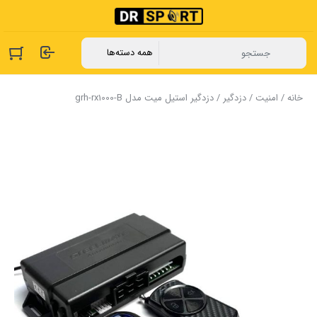
خانه
/
امنیت
/
دزدگیر
/ دزدگیر استیل میت مدل grh-rx1000-B