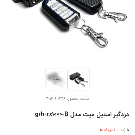
شناسه محصول:
301111610336
دزدگیر استیل میت مدل grh-rx1000-B
5
(1)
1 دیدگاه‌ها