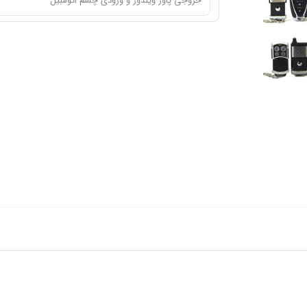
خروجی پاور ویندوز و ورودی چشم اتومبیل