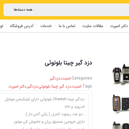
دکتر اسپرت
مقالات سایت
تماس با ما
خدمات
آدرس فروشگاه
لو
دزد گیر ‏چیتا بلوتوثی
Categories:
امنیت
,
دزدگیر
Tags:
امنیت
,
دزد گیر ‏چیتا بلوتوثی
,
دزدگیر
,
دکتر اسپرت
دزدگیر چیتا Cheetah بلوتوثی دارای اپلیکیشن موبایل
اندروید و ios
، دو عدد ریموت کنترل ( یکی آنتن دار )
دارای خروجی صندوق پران و خاموش کن موتور