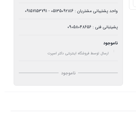
واحد پشتیبانی مشتریان : 05135092816 - 09157153791
پشیتبانی فنی : 09058048656
ناموجود
ارسال توسط فروشگاه اینترنتی دکتر اسپرت
ناموجود