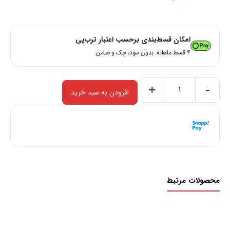
امکان قسط‌بندی برحسب اعتبار ترب‌پی
۴ قسط ماهانه. بدون سود، چک و ضامن.
+
-
افزودن به سبد خرید
دستمال
میکرو
هر قسط با اسنپ‌پی:
1,287,500
ریال
فایبر
۴ قسط ماهانه. بدون سود، چک و ضامن.
بوگامولت
عدد
محصولات مرتبط