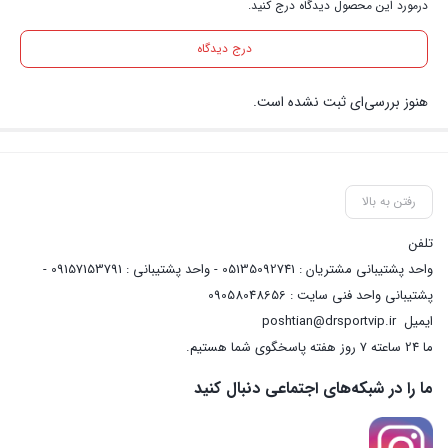
درمورد این محصول دیدگاه درج کنید.
درج دیدگاه
هنوز بررسی‌ای ثبت نشده است.
رفتن به بالا
تلفن
واحد پشتیبانی مشتریان : 05135092741 - واحد پشتیبانی : 09157153791 -
پشتیبانی واحد فنی سایت : 09058048656
ایمیل
poshtian@drsportvip.ir
ما 24 ساعته 7 روز هفته پاسخگوی شما هستیم.
ما را در شبکه‌های اجتماعی دنبال کنید