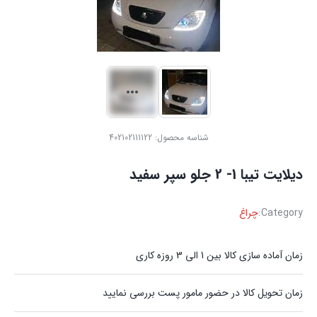
شناسه محصول:
402102111122
دیلایت ‏تیبا ‏1- ‏2 جلو سپر سفید
Category:
چراغ
زمان آماده سازی کالا بین 1 الی 3 روزه کاری
زمان تحویل کالا در حضور مامور پست بررسی نمایید