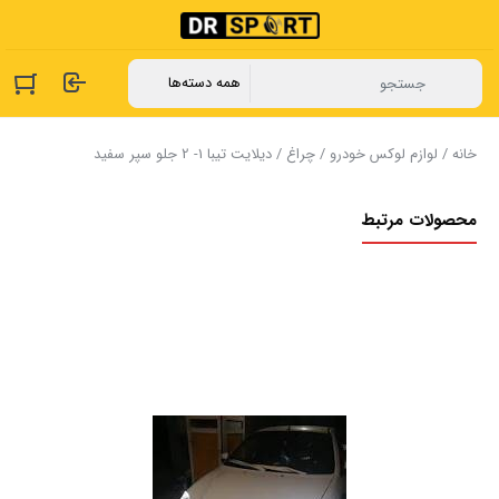
خانه
/
لوازم لوکس خودرو
/
چراغ
/ دیلایت ‏تیبا ‏1- ‏2 جلو سپر سفید
محصولات مرتبط