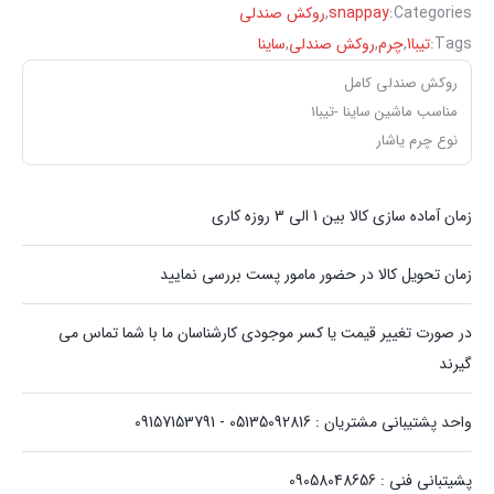
Categories:
snappay
,
روکش صندلی
Tags:
تیبا1
,
چرم
,
روکش صندلی
,
ساینا
روکش صندلی کامل
مناسب ماشین ساینا -تیبا1
نوع چرم یاشار
زمان آماده سازی کالا بین 1 الی 3 روزه کاری
زمان تحویل کالا در حضور مامور پست بررسی نمایید
در صورت تغییر قیمت یا کسر موجودی کارشناسان ما با شما تماس می
گیرند
واحد پشتیبانی مشتریان : 05135092816 - 09157153791
پشیتبانی فنی : 09058048656