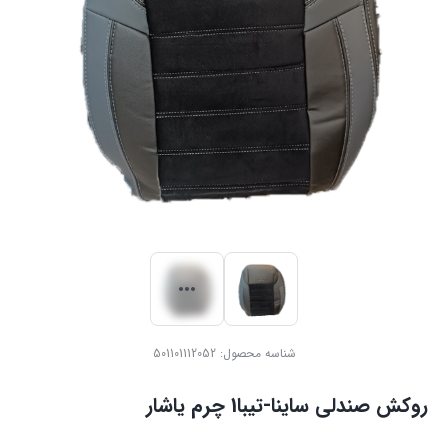
شناسه محصول:
501101112052
روکش صندلی ساینا-تیبا1 چرم یاشار