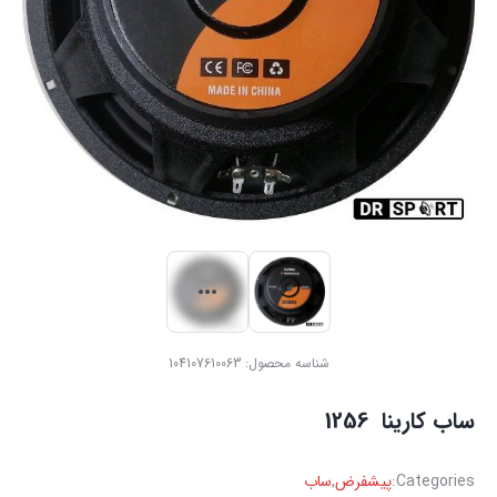
شناسه محصول:
104107610063
ساب ‏کارینا ‏ 1256
Categories:
پیشفرض
,
ساب