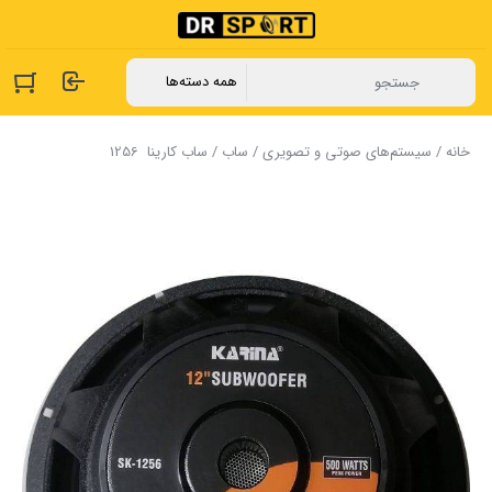
خانه
/
سیستم‌های صوتی و تصویری
/
ساب
/ ساب ‏کارینا ‏ 1256