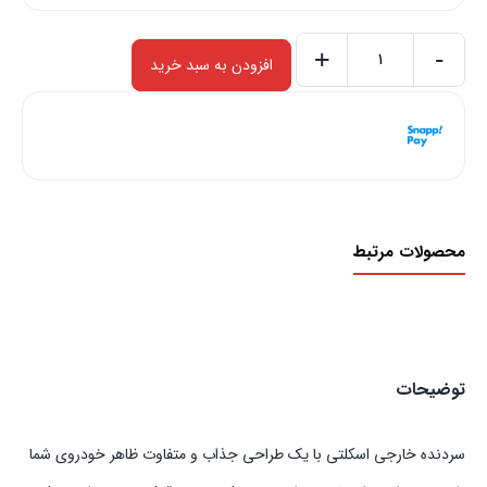
+
-
افزودن به سبد خرید
سردنده
خارجی
هر قسط با اسنپ‌پی:
1,375,000
ریال
اسکلتی
۴ قسط ماهانه. بدون سود، چک و ضامن.
عدد
محصولات مرتبط
توضیحات
سردنده خارجی اسکلتی با یک طراحی جذاب و متفاوت ظاهر خودروی شما