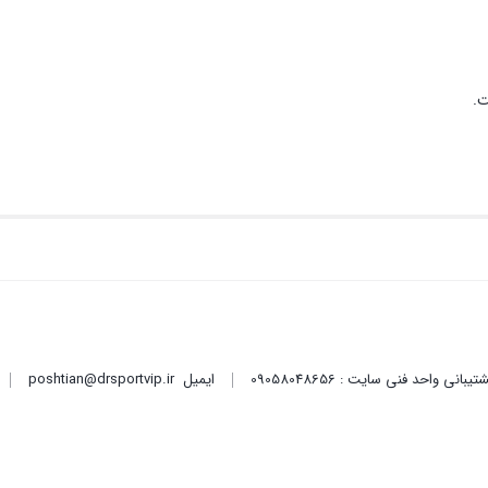
ت.
ایمیل
poshtian@drsportvip.ir