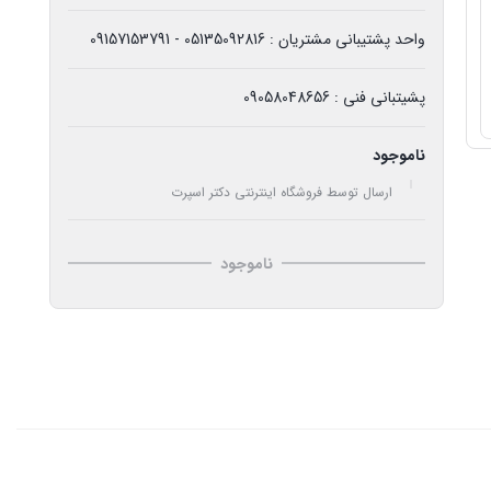
واحد پشتیبانی مشتریان : 05135092816 - 09157153791
پشیتبانی فنی : 09058048656
ناموجود
ارسال توسط فروشگاه اینترنتی دکتر اسپرت
ناموجود