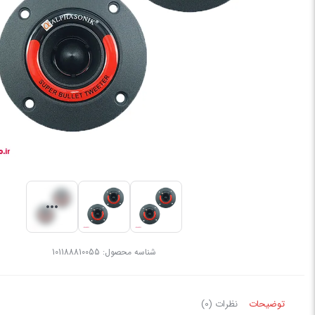
شناسه محصول:
101188810055
توضیحات
نظرات (0)