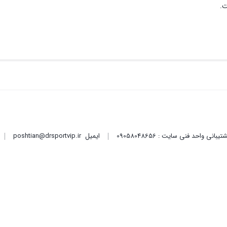
ت.
ایمیل
poshtian@drsportvip.ir