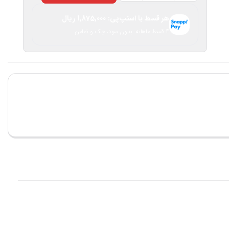
گیر
هر قسط با اسنپ‌پی:
1,875,000
ریال
کمربند
۴ قسط ماهانه. بدون سود، چک و ضامن.
‏لاکی
‏قفلدار
عدد