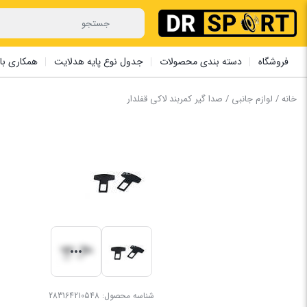
فروشگاه
دسته بندی محصولات
جدول نوع پایه هدلایت
همکاری با 
خانه
/
لوازم جانبی
/ صدا گیر کمربند ‏لاکی ‏قفلدار
شناسه محصول:
283164210548