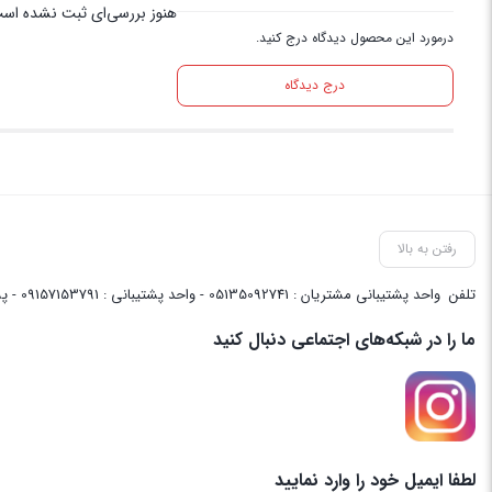
هنوز بررسی‌ای ثبت نشده اس
درمورد این محصول دیدگاه درج کنید.
درج دیدگاه
رفتن به بالا
تلفن
واحد پشتیبانی مشتریان : 05135092741 - واحد پشتیبانی : 09157153791 - پشتیبانی واحد فنی سایت : 09058048656
ما را در شبکه‌های اجتماعی دنبال کنید
لطفا ایمیل خود را وارد نمایید