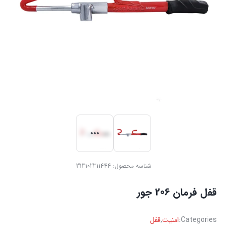
شناسه محصول:
313102311444
قفل فرمان ‏206 جور
Categories:
امنیت
,
قفل