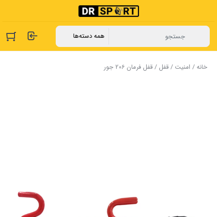
خانه
/
امنیت
/
قفل
/ قفل فرمان ‏206 جور