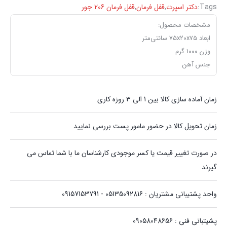
Tags:
دکتر اسپرت
,
قفل فرمان
,
قفل فرمان ‏206 جور
مشخصات محصول:
ابعاد ۷۵x۲۰x۷۵ سانتی‌متر
وزن ۱۰۰۰ گرم
جنس آهن
زمان آماده سازی کالا بین 1 الی 3 روزه کاری
زمان تحویل کالا در حضور مامور پست بررسی نمایید
در صورت تغییر قیمت یا کسر موجودی کارشناسان ما با شما تماس می
گیرند
واحد پشتیبانی مشتریان : 05135092816 - 09157153791
پشیتبانی فنی : 09058048656