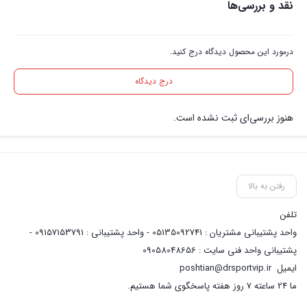
نقد و بررسی‌ها
درمورد این محصول دیدگاه درج کنید.
درج دیدگاه
هنوز بررسی‌ای ثبت نشده است.
رفتن به بالا
تلفن
واحد پشتیبانی مشتریان : 05135092741 - واحد پشتیبانی : 09157153791 -
پشتیبانی واحد فنی سایت : 09058048656
ایمیل
poshtian@drsportvip.ir
ما 24 ساعته 7 روز هفته پاسخگوی شما هستیم.