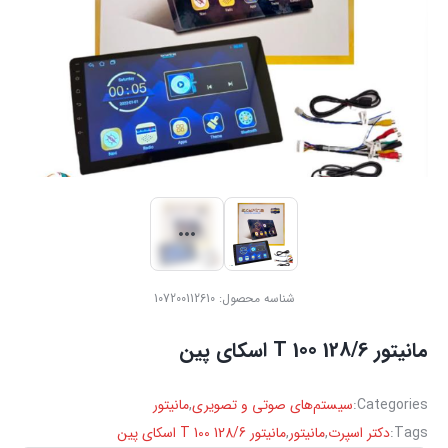
شناسه محصول:
107200112610
مانیتور T 100 128/6 اسکای پین
Categories:
سیستم‌های صوتی و تصویری
,
مانیتور
Tags:
دکتر اسپرت
,
مانیتور
,
مانیتور T 100 128/6 اسکای پین