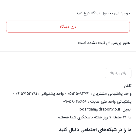
درمورد این محصول دیدگاه درج کنید.
درج دیدگاه
هنوز بررسی‌ای ثبت نشده است.
رفتن به بالا
تلفن
واحد پشتیبانی مشتریان : 05135092741 - واحد پشتیبانی : 09157153791 -
پشتیبانی واحد فنی سایت : 09058048656
ایمیل
poshtian@drsportvip.ir
ما 24 ساعته 7 روز هفته پاسخگوی شما هستیم.
ما را در شبکه‌های اجتماعی دنبال کنید