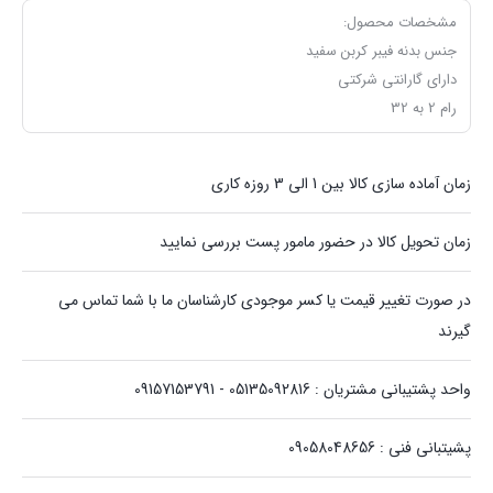
مشخصات محصول:
جنس بدنه فیبر کربن سفید
دارای گارانتی شرکتی
رام 2 به 32
زمان آماده سازی کالا بین 1 الی 3 روزه کاری
زمان تحویل کالا در حضور مامور پست بررسی نمایید
در صورت تغییر قیمت یا کسر موجودی کارشناسان ما با شما تماس می
گیرند
واحد پشتیبانی مشتریان : 05135092816 - 09157153791
پشیتبانی فنی : 09058048656