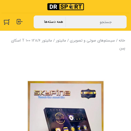
خانه
/
سیستم‌های صوتی و تصویری
/
مانیتور
/ مانیتور T 100 128/6 اسکای
پین