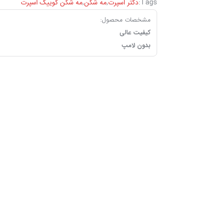
Tags:
دکتر اسپرت
,
مه شکن
,
‏مه شکن ‏کوییک اسپرت
مشخصات محصول:
کیفیت عالی
بدون لامپ