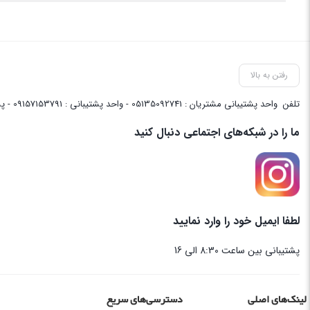
رفتن به بالا
تلفن
واحد پشتیبانی مشتریان : 05135092741 - واحد پشتیبانی : 09157153791 - پشتیبانی واحد فنی سایت : 09058048656
ما را در شبکه‌های اجتماعی دنبال کنید
لطفا ایمیل خود را وارد نمایید
پشتیبانی بین ساعت 8:30 الی 16
لینک‌های اصلی
دسترسی‌های سریع