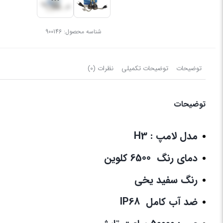
شناسه محصول:
900146
توضیحات
توضیحات تکمیلی
نظرات (0)
توضیحات
مدل لامپ : H3
دمای رنگ 6500 کلوین
رنگ سفید یخی
ضد آب کامل IP68