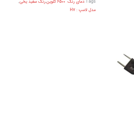
Tags:
دمای رنگ 6500 کلوین
,
رنگ سفید یخی
,
مدل لامپ : H7