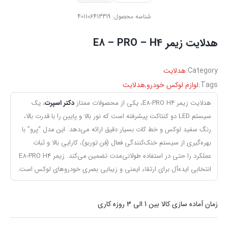
شناسه محصول:
401106413319
هدلایت ‏زیمر E8 – PRO – H4
Category:
هدلایت
Tags:
لوازم لوکس خودرو
,
هدلایت
هدلایت زیمر E8-PRO H4، یکی از محصولات ممتاز
دکتر اسپرت
، یک
سیستم LED دو کنتاکت پیشرفته است که نور بالا و پایین را با قدرت بالا،
رنگ سفید لوکس و خط کات بسیار دقیق ارائه می‌دهد. این مدل “پرو” با
بهره‌گیری از سیستم خنک‌کنندگی فعال (فن توربو)، کارایی بالا و ثبات
عملکرد را حتی در استفاده طولانی‌مدت تضمین می‌کند. زیمر E8-PRO H4
انتخابی ایده‌آل برای ارتقاء ایمنی و زیبایی بصری خودروهای لوکس است.
زمان آماده سازی کالا بین 1 الی 3 روزه کاری