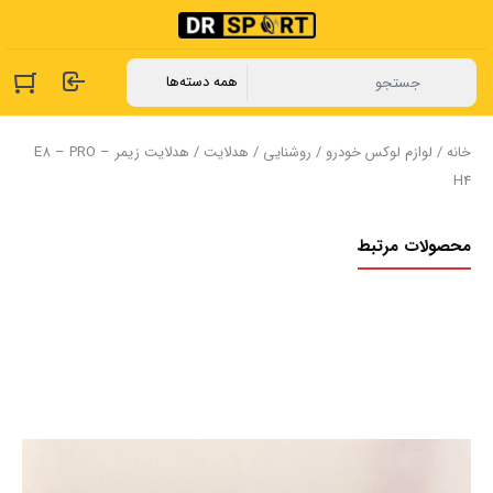
خانه
/
لوازم لوکس خودرو
/
روشنایی
/
هدلایت
/ هدلایت ‏زیمر E8 – PRO –
H4
محصولات مرتبط