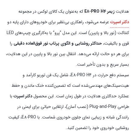
هدلایت
زیمر E8-PRO H4
که به‌عنوان یک کالای لوکس در مجموعه
دکتر اسپرت
عرضه می‌شود، راهکاری بی‌نظیر برای خودروهای دارای پایه دو
کنتاکت (نور بالا و پایین) است. این مدل “پرو” با به‌کارگیری چیپ‌های LED
قوی و باکیفیت،
حداکثر روشنایی و الگوی پرتاب نور فوق‌العاده دقیقی
را
برای هر دو حالت ارائه می‌دهد. انتقال بین نور بالا و پایین در این هدلایت،
بسیار سریع و بدون تأخیر است.
سیستم دفع حرارت در E8-PRO H4، شامل یک فن توربو کارآمد و
هیت‌سینک‌های مهندسی‌شده است که تضمین‌کننده خنک ماندن و حفظ
عملکرد حداکثری هدلایت در طول زمان است. این محصول
دکتر اسپرت
با
طراحی Plug-and-Play (نصب آسان)، ارتقایی حیاتی برای ایمنی در
رانندگی شبانه و زیبایی نمای جلوی خودروی شماست. با E8-PRO، کیفیت
روشنایی خودروی خود را تضمین کنید.