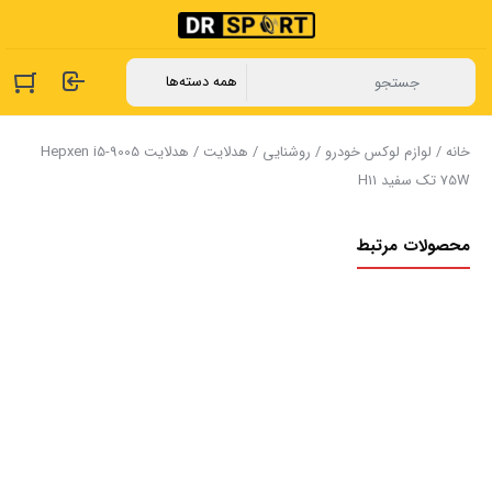
خانه
/
لوازم لوکس خودرو
/
روشنایی
/
هدلایت
75W‏ تک سفید‏ H11
محصولات مرتبط