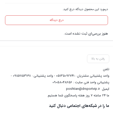
درمورد این محصول دیدگاه درج کنید.
درج دیدگاه
هنوز بررسی‌ای ثبت نشده است.
رفتن به بالا
تلفن
واحد پشتیبانی مشتریان : 05135092741 - واحد پشتیبانی : 09157153791 -
پشتیبانی واحد فنی سایت : 09058048656
ایمیل
poshtian@drsportvip.ir
ما 24 ساعته 7 روز هفته پاسخگوی شما هستیم.
ما را در شبکه‌های اجتماعی دنبال کنید