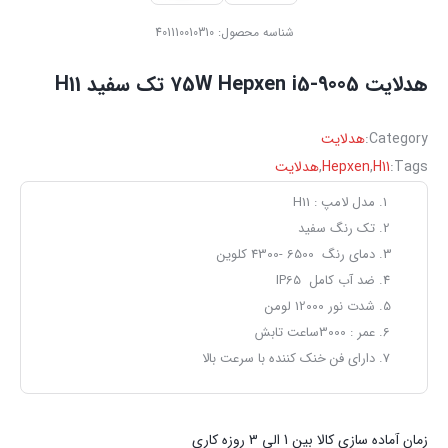
شناسه محصول:
401110010310
هدلایت Hepxen i5-9005‏ 75W‏ تک سفید‏ H11
Category:
هدلایت
Tags:
H11
,
Hepxen
,
هدلایت
مدل لامپ : H11
تک رنگ سفید
دمای رنگ 6500 -4300 کلوین
ضد آب کامل IP65
شدت نور 12000 لومن
عمر : 3000ساعت تابش
دارای فن خنک کننده با سرعت بالا
زمان آماده سازی کالا بین 1 الی 3 روزه کاری