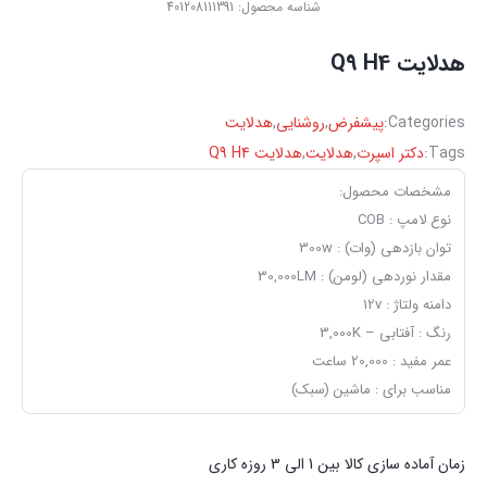
شناسه محصول:
401208111391
هدلایت Q9 H4
Categories:
پیشفرض
,
روشنایی
,
هدلایت
Tags:
دکتر اسپرت
,
هدلایت
,
هدلایت Q9 H4
مشخصات محصول:
نوع لامپ : COB
توان بازدهی (وات) : 300w
مقدار نوردهی (لومن) : 30,000LM
دامنه ولتاژ : 12v
رنگ : آفتابی – 3,000K
عمر مفید : 20,000 ساعت
مناسب برای : ماشین (سبک)
زمان آماده سازی کالا بین 1 الی 3 روزه کاری