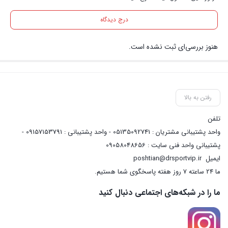
درج دیدگاه
هنوز بررسی‌ای ثبت نشده است.
رفتن به بالا
تلفن
واحد پشتیبانی مشتریان : 05135092741 - واحد پشتیبانی : 09157153791 -
پشتیبانی واحد فنی سایت : 09058048656
ایمیل
poshtian@drsportvip.ir
ما 24 ساعته 7 روز هفته پاسخگوی شما هستیم.
ما را در شبکه‌های اجتماعی دنبال کنید