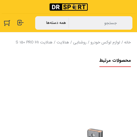
خانه
/
لوازم لوکس خودرو
/
روشنایی
/
هدلایت
/ هدلایت S 150 PRO H1
محصولات مرتبط