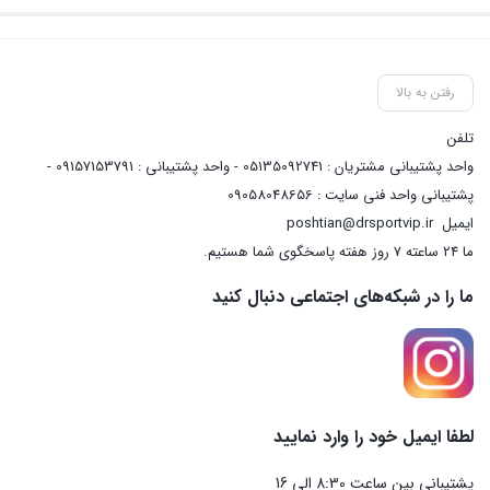
رفتن به بالا
تلفن
واحد پشتیبانی مشتریان : 05135092741 - واحد پشتیبانی : 09157153791 -
پشتیبانی واحد فنی سایت : 09058048656
ایمیل
poshtian@drsportvip.ir
ما 24 ساعته 7 روز هفته پاسخگوی شما هستیم.
ما را در شبکه‌های اجتماعی دنبال کنید
لطفا ایمیل خود را وارد نمایید
پشتیبانی بین ساعت 8:30 الی 16