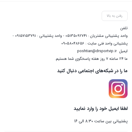
رفتن به بالا
تلفن
واحد پشتیبانی مشتریان : 05135092741 - واحد پشتیبانی : 09157153791 -
پشتیبانی واحد فنی سایت : 09058048656
ایمیل
poshtian@drsportvip.ir
ما 24 ساعته 7 روز هفته پاسخگوی شما هستیم.
ما را در شبکه‌های اجتماعی دنبال کنید
لطفا ایمیل خود را وارد نمایید
پشتیبانی بین ساعت 8:30 الی 16