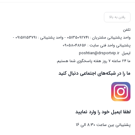
رفتن به بالا
تلفن
واحد پشتیبانی مشتریان : 05135092741 - واحد پشتیبانی : 09157153791 -
پشتیبانی واحد فنی سایت : 09058048656
ایمیل
poshtian@drsportvip.ir
ما 24 ساعته 7 روز هفته پاسخگوی شما هستیم.
ما را در شبکه‌های اجتماعی دنبال کنید
لطفا ایمیل خود را وارد نمایید
پشتیبانی بین ساعت 8:30 الی 16