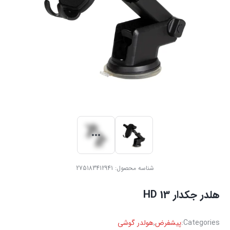
شناسه محصول:
275183412941
‏هلدر جکدار HD 13
Categories:
پیشفرض
,
هولدر گوشی