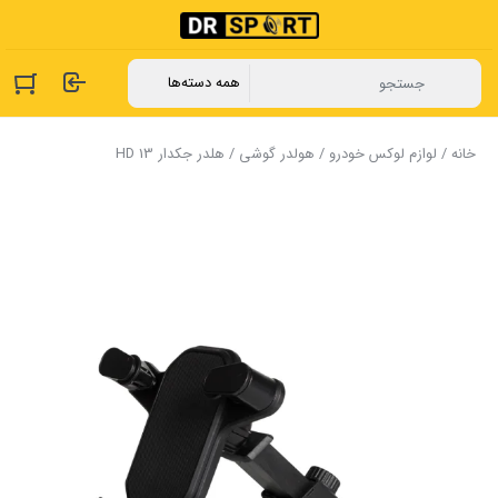
خانه
/
لوازم لوکس خودرو
/
هولدر گوشی
/ ‏هلدر جکدار HD 13