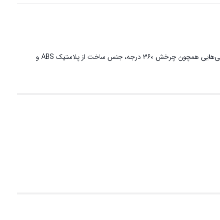
‏هلدر AKO HD 7 رو داشبوردی یک لوازم جانبی مفید و کارآمد برای خودروهاست که برای نصب روی داشبورد و شیشه طراحی شده است. این هولدر دارای ویژگی‌هایی همچون چرخش 360 درجه، جنس ساخت از پلاستیک ABS و