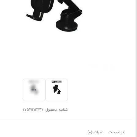
شناسه محصول:
275192112717
توضیحات
نظرات (0)