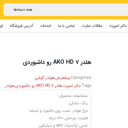
دکتر اسپرت
مقالات سایت
تماس با ما
خدمات
آدرس فروشگاه
لو
‏هلدر AKO HD 7 رو داشبوردی
Categories:
پیشفرض
,
هولدر گوشی
Tags:
دکتر اسپرت
,
‏هلدر AKO HD 7 رو داشبوردی
,
هولدر
مشخصات محصول:
رنگ:
مشکی
نوع هولدر:
نصب روی داشبورد و شیشه
قابلیت:
چرخش 360 درجه
جنس:
پلاستیک ABS و سیلیکون