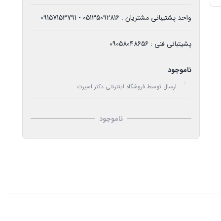
واحد پشتیبانی مشتریان : 05135092816 - 09157153791
پشیتبانی فنی : 09058048656
ناموجود
ارسال توسط فروشگاه اینترنتی دکتر اسپرت
ناموجود