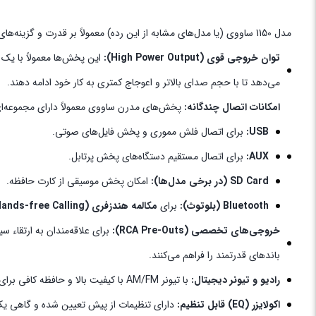
مدل 1150 ساووی (یا مدل‌های مشابه از این رده) معمولاً بر قدرت و گزینه‌های اتصال تمرکز دارد:
توان خروجی قوی (High Power Output):
این پخش‌ها معمولاً با یک
می‌دهد تا با حجم صدای بالاتر و اعوجاج کمتری به کار خود ادامه دهند.
امکانات اتصال چندگانه:
پخش‌های مدرن ساووی معمولاً دارای مجموعه‌ای
USB:
برای اتصال فلش مموری و پخش فایل‌های صوتی.
AUX:
برای اتصال مستقیم دستگاه‌های پخش پرتابل.
SD Card (در برخی مدل‌ها):
امکان پخش موسیقی از کارت حافظه.
Bluetooth (بلوتوث):
برای
مکالمه هندزفری (Hands-free Calling)
خروجی‌های تخصصی (RCA Pre-Outs):
برای علاقه‌مندان به ارتقاء سیستم صوتی،
باندهای قدرتمند را فراهم می‌کنند.
رادیو و تیونر دیجیتال:
با تیونر AM/FM با کیفیت بالا و حافظه کافی برای ذخیره ایستگاه‌ها.
اکولایزر (EQ) قابل تنظیم:
دارای تنظیمات از پیش تعیین شده و گاهی یک 