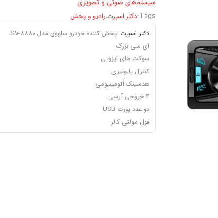
سیستم‌های صوتی و تصویری
Tags:
دکتر اسپرت
,
رادیو و پخش
دکتر اسپرت
:پخش کننده خودرو ساووی مدل SV-8880
آی سی بزرگ
سوکت های ایزویی
کنترل پایونیری
هدسینک آلومینیومی
4 خروجی آرسی
دو عدد پورت USB
فول مولتی کالر