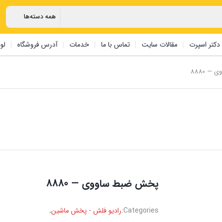
دکتر اسپرت
مقالات سایت
تماس با ما
خدمات
آدرس فروشگاه
لو
— 8880
پخش ضبط ‏ساووی — 8880
Categories:
رادیو فلش - پخش ماشین
,