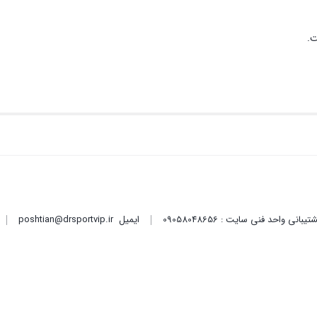
ت.
ایمیل
poshtian@drsportvip.ir