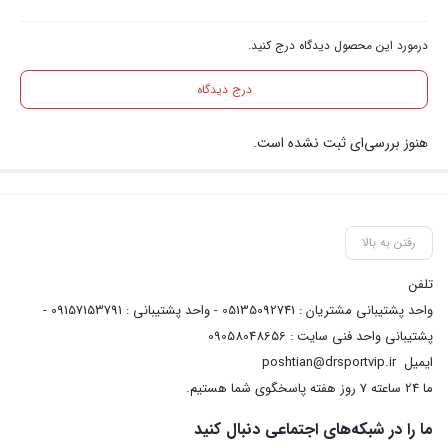
درمورد این محصول دیدگاه درج کنید.
درج دیدگاه
هنوز بررسی‌ای ثبت نشده است.
رفتن به بالا
تلفن
واحد پشتیبانی مشتریان : 05135092741 - واحد پشتیبانی : 09157153791 -
پشتیبانی واحد فنی سایت : 09058048656
ایمیل
poshtian@drsportvip.ir
ما 24 ساعته 7 روز هفته پاسخگوی شما هستیم.
ما را در شبکه‌های اجتماعی دنبال کنید