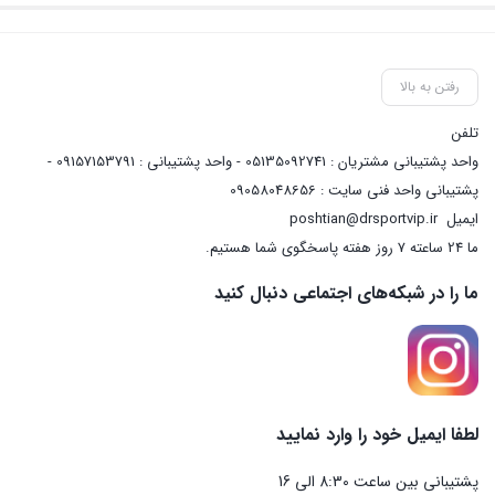
رفتن به بالا
تلفن
واحد پشتیبانی مشتریان : 05135092741 - واحد پشتیبانی : 09157153791 -
پشتیبانی واحد فنی سایت : 09058048656
ایمیل
poshtian@drsportvip.ir
ما 24 ساعته 7 روز هفته پاسخگوی شما هستیم.
ما را در شبکه‌های اجتماعی دنبال کنید
لطفا ایمیل خود را وارد نمایید
پشتیبانی بین ساعت 8:30 الی 16