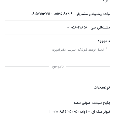
گیرند
واحد پشتیبانی مشتریان : 05135092816 - 09157153791
پشیتبانی فنی : 09058048656
ناموجود
ارسال توسط فروشگاه اینترنتی دکتر اسپرت
ناموجود
توضیحات
پکیج سیستم صوتی سمند
تیوتر سکه ای – (وات T -200 XB ( 250 -50