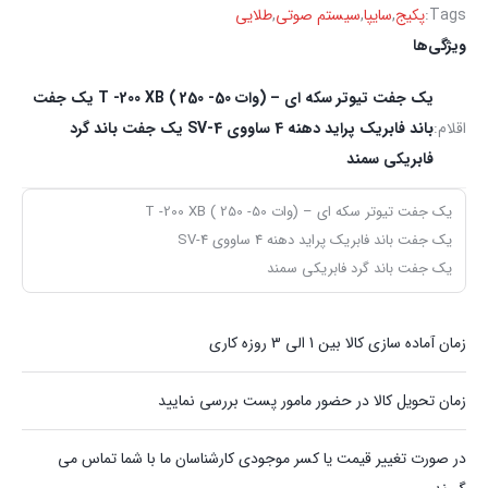
Tags:
پکیج
,
سایپا
,
سیستم صوتی
,
طلایی
ویژگی‌ها
یک جفت تیوتر سکه ای – (وات T -200 XB ( 250 -50 یک جفت
اقلام:
باند فابریک پراید دهنه 4 ساووی SV-4 یک جفت باند گرد
فابریکی سمند
یک جفت تیوتر سکه ای – (وات T -200 XB ( 250 -50
یک جفت باند فابریک پراید دهنه 4 ساووی SV-4
یک جفت باند گرد فابریکی سمند
زمان آماده سازی کالا بین 1 الی 3 روزه کاری
زمان تحویل کالا در حضور مامور پست بررسی نمایید
در صورت تغییر قیمت یا کسر موجودی کارشناسان ما با شما تماس می