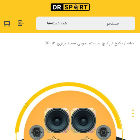
خانه
/
پکیج
/ پکیج سیستم صوتی سمند برنزی DR013