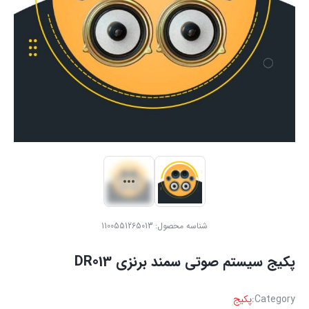
شناسه محصول:
1100551265013
پکیج سیستم صوتی سمند برنزی DR013
Category:
پکیج