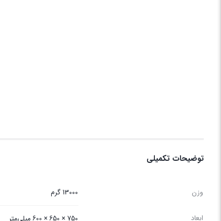
توضیحات تکمیلی
وزن
13000 گرم
ابعاد
750 × 650 × 600 میلی‌متر