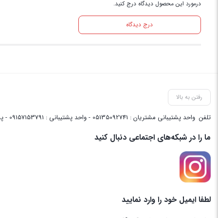
درمورد این محصول دیدگاه درج کنید.
درج دیدگاه
رفتن به بالا
تلفن
واحد پشتیبانی مشتریان : 05135092741 - واحد پشتیبانی : 09157153791 - پشتیبانی واحد فنی سایت : 09058048656
ما را در شبکه‌های اجتماعی دنبال کنید
لطفا ایمیل خود را وارد نمایید