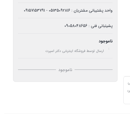
واحد پشتیبانی مشتریان : 05135092816 - 09157153791
پشیتبانی فنی : 09058048656
ناموجود
ارسال توسط فروشگاه اینترنتی دکتر اسپرت
ناموجود
ی
ی