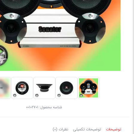
شناسه محصول:
00102701
توضیحات
توضیحات تکمیلی
نظرات (0)