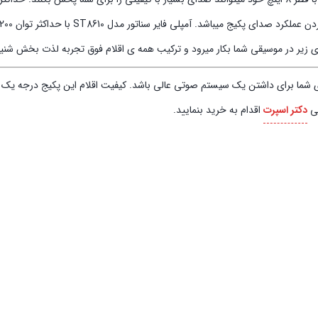
ر سناتور مدل ST8610 با حداکثر توان 3200 وات به خوبی این پکیج را پشتیبانی میکند.
 زیر در موسیقی شما بکار میرود و ترکیب همه ی اقلام فوق تجربه لذت بخش شنی
های شما برای داشتن یک سیستم صوتی عالی باشد. کیفیت اقلام این پکیج درجه یک و
تی
دکتر اسپرت
اقدام به خرید بنمایید.