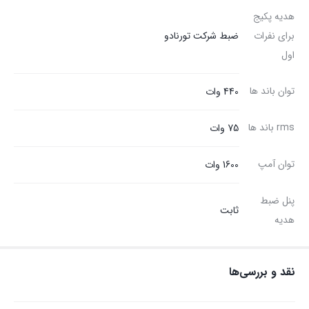
هدیه پکیج
برای نفرات
ضبط شرکت تورنادو
اول
توان باند ها
440 وات
rms باند ها
75 وات
توان آمپ
1600 وات
پنل ضبط
ثابت
هدیه
نقد و بررسی‌ها