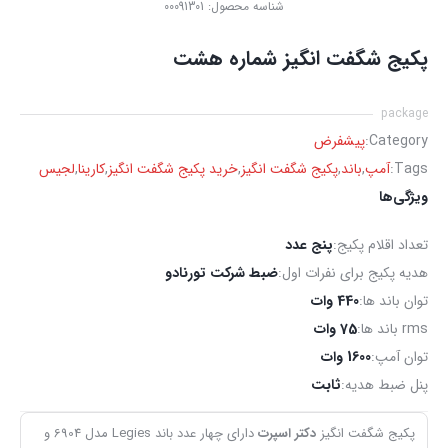
شناسه محصول:
00091301
پکیج شگفت انگیز شماره هشت
package
Category:
پیشفرض
Tags:
آمپ
,
باند
,
پکیج شگفت انگیز
,
خرید پکیج شگفت انگیز
,
کارینا
,
لجیس
ویژگی‌ها
تعداد اقلام پکیج:
پنج عدد
هدیه پکیج برای نفرات اول:
ضبط شرکت تورنادو
توان باند ها:
440 وات
rms باند ها:
75 وات
توان آمپ:
1600 وات
پنل ضبط هدیه:
ثابت
پکیج شگفت انگیز
دکتر اسپرت
دارای چهار عدد باند Legies مدل 6904 و