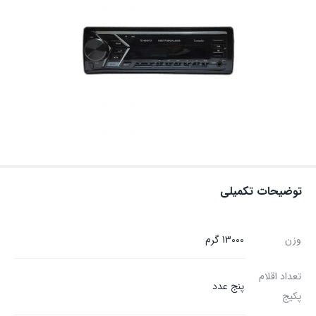
توضیحات تکمیلی
وزن
13000 گرم
تعداد اقلام
پنج عدد
پکیج