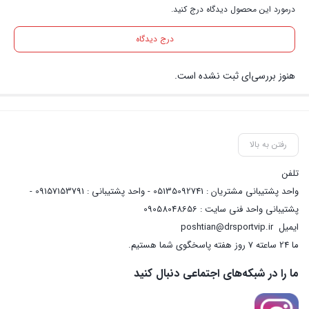
درمورد این محصول دیدگاه درج کنید.
درج دیدگاه
هنوز بررسی‌ای ثبت نشده است.
رفتن به بالا
تلفن
واحد پشتیبانی مشتریان : 05135092741 - واحد پشتیبانی : 09157153791 -
پشتیبانی واحد فنی سایت : 09058048656
ایمیل
poshtian@drsportvip.ir
ما 24 ساعته 7 روز هفته پاسخگوی شما هستیم.
ما را در شبکه‌های اجتماعی دنبال کنید