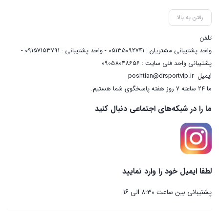
رفتن به بالا
تلفن
واحد پشتیبانی مشتریان : 05135092741 - واحد پشتیبانی : 09157153791 -
پشتیبانی واحد فنی سایت : 09058048656
ایمیل
poshtian@drsportvip.ir
ما 24 ساعته 7 روز هفته پاسخگوی شما هستیم.
ما را در شبکه‌های اجتماعی دنبال کنید
لطفا ایمیل خود را وارد نمایید
پشتیبانی بین ساعت 8:30 الی 16