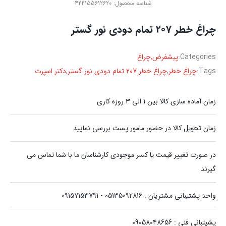
شناسه محصول:
424155612620
چراغ خطر 207 تمام دودی نور گستر
Categories:
پیشفرض
,
چراغ
Tags:
چراغ خطر
,
چراغ خطر 207 تمام دودی نور گستر
,
دکتر اسپرت
زمان آماده سازی کالا بین 1 الی 3 روزه کاری
زمان تحویل کالا در حضور مامور پست بررسی نمایید
در صورت تغییر قیمت یا کسر موجودی کارشناسان ما با شما تماس می
گیرند
واحد پشتیبانی مشتریان : 05135092816 - 09157153791
پشیتبانی فنی : 09058048656