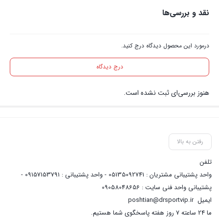
نقد و بررسی‌ها
درمورد این محصول دیدگاه درج کنید.
درج دیدگاه
هنوز بررسی‌ای ثبت نشده است.
رفتن به بالا
تلفن
واحد پشتیبانی مشتریان : 05135092741 - واحد پشتیبانی : 09157153791 -
پشتیبانی واحد فنی سایت : 09058048656
ایمیل
poshtian@drsportvip.ir
ما 24 ساعته 7 روز هفته پاسخگوی شما هستیم.