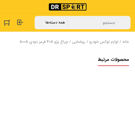
خانه
/
لوازم لوکس خودرو
/
روشنایی
/ چراغ ‏پژو 405 قرمز دودی 5005
محصولات مرتبط