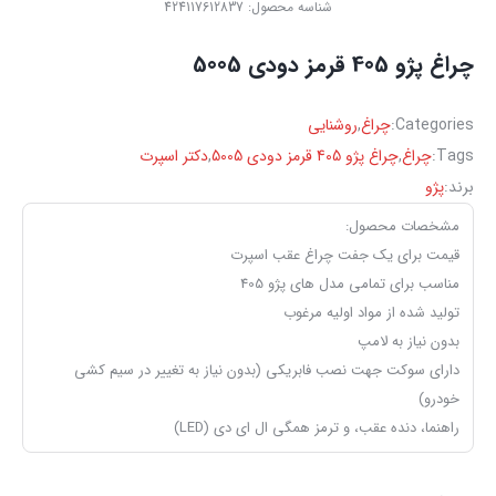
شناسه محصول:
424117612837
چراغ ‏پژو 405 قرمز دودی 5005
Categories:
چراغ
,
روشنایی
Tags:
چراغ
,
چراغ ‏پژو 405 قرمز دودی 5005
,
دکتر اسپرت
برند:
پژو
مشخصات محصول:
قیمت برای یک جفت چراغ عقب اسپرت
مناسب برای تمامی مدل های پژو 405
تولید شده از مواد اولیه مرغوب
بدون نیاز به لامپ
دارای سوکت جهت نصب فابریکی (بدون نیاز به تغییر در سیم کشی
خودرو)
راهنما، دنده عقب، و ترمز همگی ال ای دی (LED)