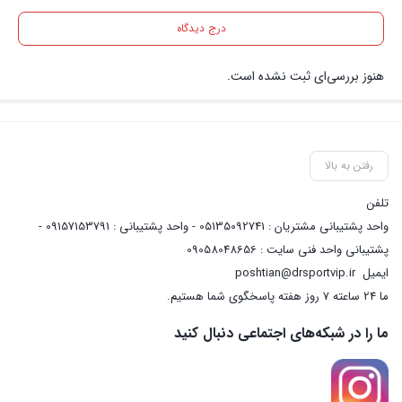
درج دیدگاه
هنوز بررسی‌ای ثبت نشده است.
رفتن به بالا
تلفن
واحد پشتیبانی مشتریان : 05135092741 - واحد پشتیبانی : 09157153791 -
پشتیبانی واحد فنی سایت : 09058048656
ایمیل
poshtian@drsportvip.ir
ما 24 ساعته 7 روز هفته پاسخگوی شما هستیم.
ما را در شبکه‌های اجتماعی دنبال کنید