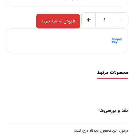
+
-
افزودن به سبد خرید
کالای
سفارشی
هر قسط با اسنپ‌پی:
2,500,000
ریال
-
۴ قسط ماهانه. بدون سود، چک و ضامن.
1000
عدد
محصولات مرتبط
نقد و بررسی‌ها
درمورد این محصول دیدگاه درج کنید.