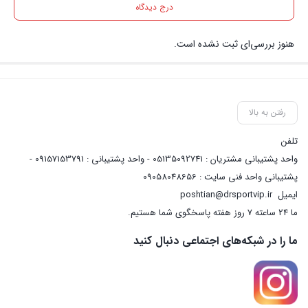
درج دیدگاه
هنوز بررسی‌ای ثبت نشده است.
رفتن به بالا
تلفن
واحد پشتیبانی مشتریان : 05135092741 - واحد پشتیبانی : 09157153791 -
پشتیبانی واحد فنی سایت : 09058048656
ایمیل
poshtian@drsportvip.ir
ما 24 ساعته 7 روز هفته پاسخگوی شما هستیم.
ما را در شبکه‌های اجتماعی دنبال کنید