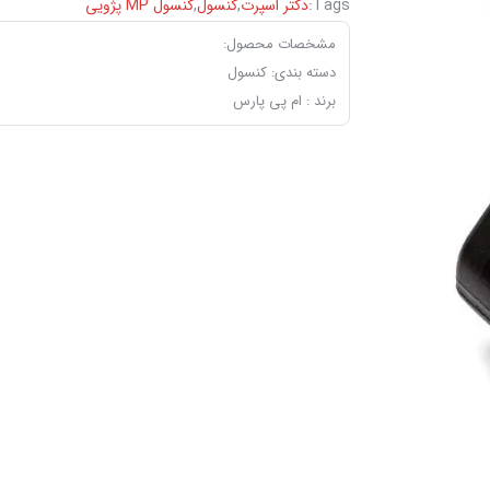
Tags:
دکتر اسپرت
,
کنسول
,
‏کنسول ‏MP پژویی
مشخصات محصول:
دسته بندی: کنسول
برند : ام پی پارس