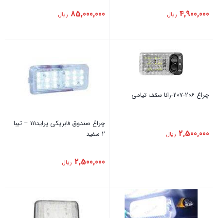
85,000,000
4,900,000
ریال
ریال
چراغ 206-207-رانا سقف تیامی
چراغ صندوق فابریکی پراید111 – تیبا
2,500,000
2 سفید
ریال
2,500,000
ریال