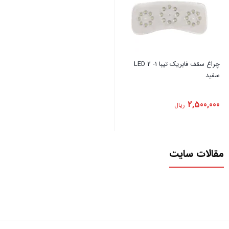
‏چراغ ‏سقف ‏فابریک ‏تیبا ‏1- ‏2 ‏LED
‏سفید
2,500,000
ریال
مقالات سایت