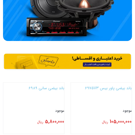
باند بیضی پاور بیس 6975V3
باند بیضی سانی 6989
موجود
موجود
5,800,000
105,000,000
ریال
ریال