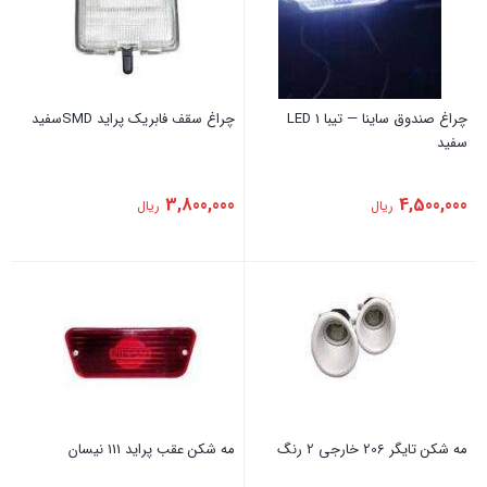
چراغ صندوق ساینا — تیبا 1 LED
چراغ سقف فابریک ‏پراید SMDسفید
سفید
3,800,000
4,500,000
ریال
ریال
مه شکن تایگر 206 خارجی 2 رنگ
‏مه شکن عقب ‏پراید ‏111 نیسان