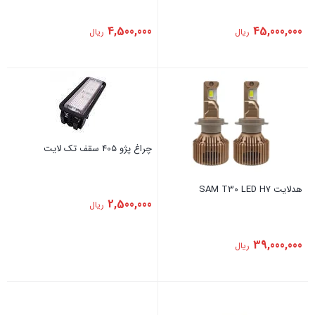
4,500,000
45,000,000
ریال
ریال
چراغ پژو 405 سقف تک لایت
هدلایت SAM T30 LED H7
2,500,000
ریال
39,000,000
ریال