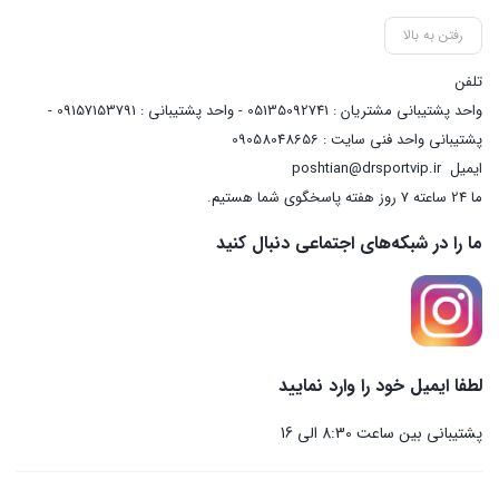
رفتن به بالا
تلفن
واحد پشتیبانی مشتریان : 05135092741 - واحد پشتیبانی : 09157153791 -
پشتیبانی واحد فنی سایت : 09058048656
ایمیل
poshtian@drsportvip.ir
ما 24 ساعته 7 روز هفته پاسخگوی شما هستیم.
ما را در شبکه‌های اجتماعی دنبال کنید
لطفا ایمیل خود را وارد نمایید
پشتیبانی بین ساعت 8:30 الی 16