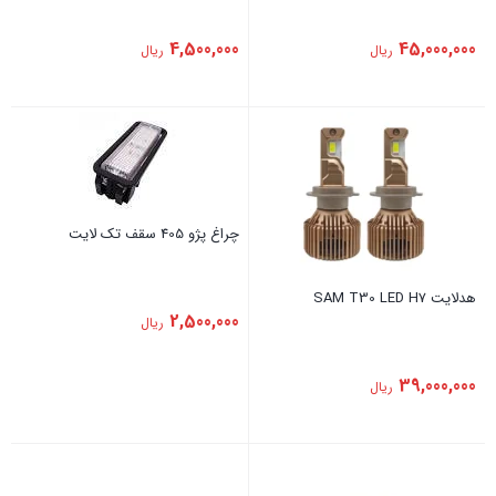
4,500,000
45,000,000
ریال
ریال
چراغ پژو 405 سقف تک لایت
هدلایت SAM T30 LED H7
2,500,000
ریال
39,000,000
ریال