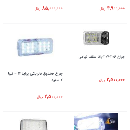
85,000,000
4,900,000
ریال
ریال
چراغ 206-207-رانا سقف تیامی
چراغ صندوق فابریکی پراید111 – تیبا
2,500,000
2 سفید
ریال
2,500,000
ریال