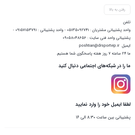
رفتن به بالا
تلفن
واحد پشتیبانی مشتریان : 05135092741 - واحد پشتیبانی : 09157153791 -
پشتیبانی واحد فنی سایت : 09058048656
ایمیل
poshtian@drsportvip.ir
ما 24 ساعته 7 روز هفته پاسخگوی شما هستیم.
ما را در شبکه‌های اجتماعی دنبال کنید
لطفا ایمیل خود را وارد نمایید
پشتیبانی بین ساعت 8:30 الی 16