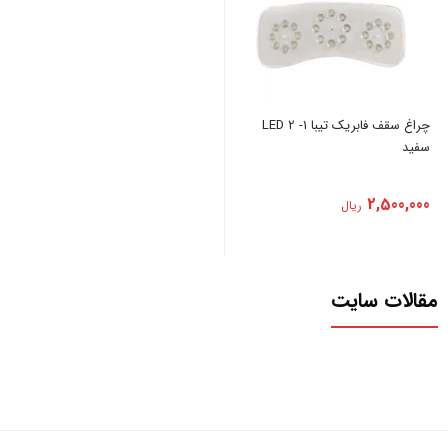
‏چراغ ‏سقف ‏فابریک ‏تیبا ‏1- ‏2 ‏LED
‏سفید
2,500,000
ریال
مقالات سایت