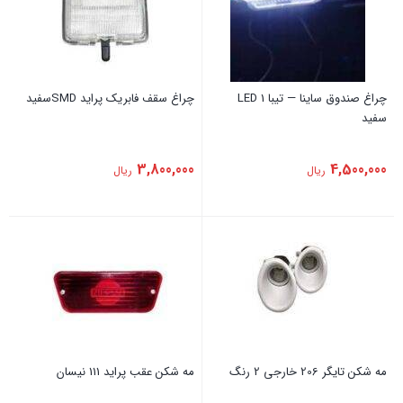
چراغ صندوق ساینا — تیبا 1 LED
چراغ سقف فابریک ‏پراید SMDسفید
سفید
3,800,000
4,500,000
ریال
ریال
مه شکن تایگر 206 خارجی 2 رنگ
‏مه شکن عقب ‏پراید ‏111 نیسان