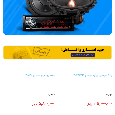
باند بیضی پاور بیس 6975V3
باند بیضی سانی 6989
موجود
موجود
5,800,000
105,000,000
ریال
ریال