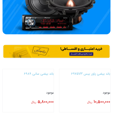
باند بیضی پاور بیس 6975V3
باند بیضی سانی 6989
موجود
موجود
5,800,000
10,500,000
ریال
ریال