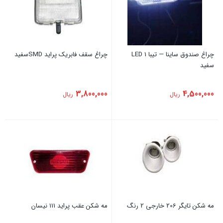
چراغ صندوق ساینا — تیبا 1 LED
چراغ سقف فابریک ‏پراید SMDسفید
سفید
3,800,000
4,500,000
ریال
ریال
مه شکن تایگر 206 خارجی 2 رنگ
‏مه شکن عقب ‏پراید ‏111 نیسان