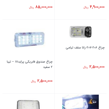
85,000,000
4,900,000
ریال
ریال
چراغ 206-207-رانا سقف تیامی
چراغ صندوق فابریکی پراید111 – تیبا
2,500,000
2 سفید
ریال
2,500,000
ریال