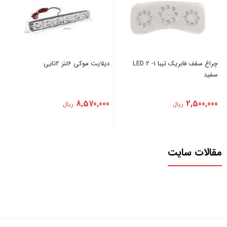
‏چراغ ‏سقف ‏فابریک ‏تیبا ‏1- ‏2 ‏LED
‏دیلایت ‏موکی ‏6لنز ‏2تایی
‏سفید
8,570,000
2,500,000
ریال
ریال
مقالات سایت