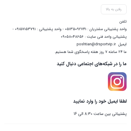
رفتن به بالا
تلفن
واحد پشتیبانی مشتریان : 05135092741 - واحد پشتیبانی : 09157153791 -
پشتیبانی واحد فنی سایت : 09058048656
ایمیل
poshtian@drsportvip.ir
ما 24 ساعته 7 روز هفته پاسخگوی شما هستیم.
ما را در شبکه‌های اجتماعی دنبال کنید
لطفا ایمیل خود را وارد نمایید
پشتیبانی بین ساعت 8:30 الی 16