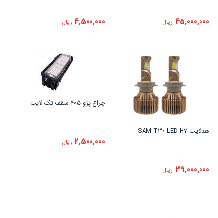
4,500,000
45,000,000
ریال
ریال
چراغ پژو 405 سقف تک لایت
هدلایت SAM T30 LED H7
2,500,000
ریال
39,000,000
ریال