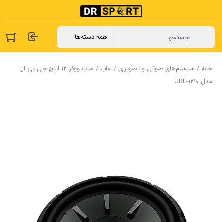
خانه
/
سیستم‌های صوتی و تصویری
/
ساب
/ ساب ووفر 12 اینچ جی بی ال
مدل JBL-1210