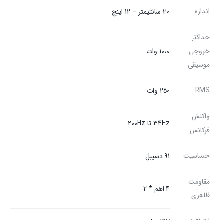
اندازه
30 سانتیمتر – 12 اینچ
حداکثر
خروجی
1000 وات
موسیقی
RMS
250 وات
واکنش
34Hz تا 200Hz
فرکانس
حساسیت
91 دسیبل
مقاومت
4 اهم * 2
ظاهری