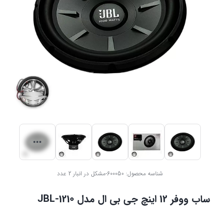
شناسه محصول:
600050-مشکل در انبار 2 عدد
ساب ووفر 12 اینچ جی بی ال مدل JBL-1210