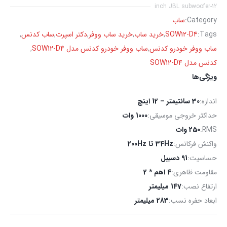
12-inch JBL subwoofer
Category:
ساب
Tags:
SOW12-D4
,
خرید ساب
,
خرید ساب ووفر
,
دکتر اسپرت
,
ساب کدنس
,
ساب ووفر خودرو کدنس
,
ساب ووفر خودرو کدنس مدل SOW12-D4
,
کدنس مدل SOW12-D4
ویژگی‌ها
اندازه:
30 سانتیمتر – 12 اینچ
حداکثر خروجی موسیقی:
1000 وات
RMS:
250 وات
واکنش فرکانس:
34Hz تا 200Hz
حساسیت:
91 دسیبل
مقاومت ظاهری:
4 اهم * 2
ارتفاع نصب:
147 میلیمتر
ابعاد حفره نسب:
283 میلیمتر